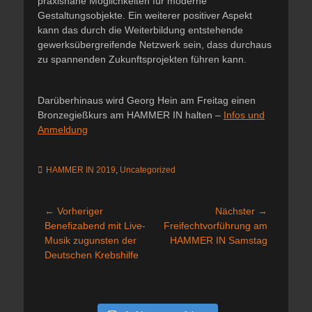
praxisnahe Möglichkeiten für moderne
Gestaltungsobjekte. Ein weiterer positiver Aspekt
kann das durch die Weiterbildung entstehende
gewerksübergreifende Netzwerk sein, dass durchaus
zu spannenden Zukunftsprojekten führen kann.
Darüberhinaus wird Georg Hein am Freitag einen
Bronzegießkurs am HAMMER IN halten –
Infos und
Anmeldung
Kategorien
HAMMER IN 2019
,
Uncategorized
Beitragsnavigation
← Vorheriger
Nächster →
Vorheriger
Nächster
Benefizabend mit Live-
Freifechtvorführung am
Beitrag:
Beitrag:
Musik zugunsten der
HAMMER IN Samstag
Deutschen Krebshilfe