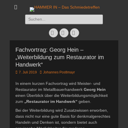
HAMMER IN - Das
Das Schmiedetreffen 26. – 28. Juli 2019
Suchen
Schmiedetreffen
nach:
Facebook
Twitter
Instagram
Fachvortrag: Georg Hein –
„Weiterbildung zum Restaurator im
Handwerk“
Veröffentlicht
Autor
7. Juli 2019
Johannes Postlmayr
am
In einem kurzen Fachvortrag wird Meister- und
Restaurator im Metallbauerhandwerk
Georg Hein
einen Überblick über die Weiterbildungsmöglichkeit
zum
„Restaurator im Handwerk“
geben.
Bei der Weiterbildung wird Zusatzwissen erworben,
dass nicht nur eine gute Basis für denkmalgerechtes
Handeln und Denken ist, sondern bietet auch