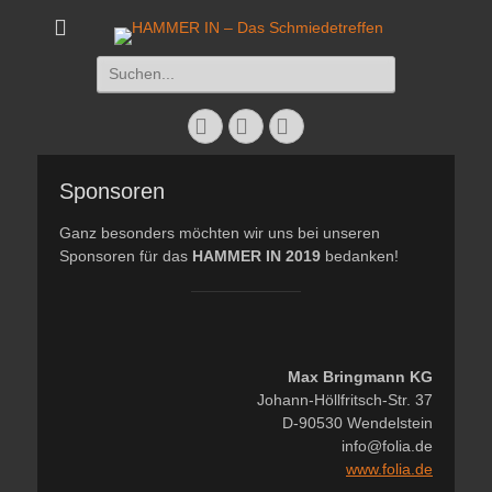
HAMMER IN - Das
Das Schmiedetreffen 26. – 28. Juli 2019
Suchen
Schmiedetreffen
nach:
Facebook
Twitter
Instagram
Sponsoren
Ganz besonders möchten wir uns bei unseren
Sponsoren für das
HAMMER IN 2019
bedanken!
Max Bringmann KG
Johann-Höllfritsch-Str. 37
D-90530 Wendelstein
info@folia.de
www.folia.de