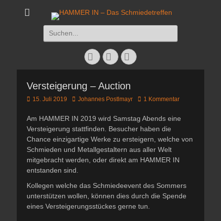
HAMMER IN - Das
Das Schmiedetreffen 26. – 28. Juli 2019
Suchen
Schmiedetreffen
nach:
Facebook
Twitter
Instagram
Versteigerung – Auction
Veröffentlicht
Autor
15. Juli 2019
Johannes Postlmayr
1 Kommentar
am
Am HAMMER IN 2019 wird Samstag Abends eine
Versteigerung stattfinden. Besucher haben die
Chance einzigartige Werke zu ersteigern, welche von
Schmieden und Metallgestaltern aus aller Welt
mitgebracht werden, oder direkt am HAMMER IN
entstanden sind.
Kollegen welche das Schmiedeevent des Sommers
unterstützen wollen, können dies durch die Spende
eines Versteigerungsstückes gerne tun.