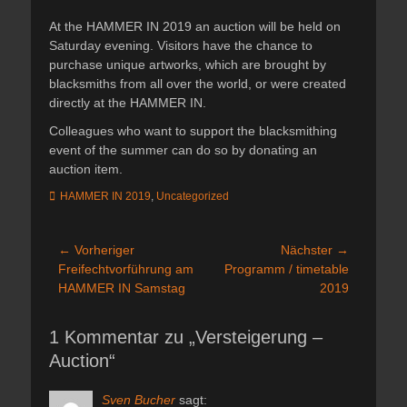
At the HAMMER IN 2019 an auction will be held on
Saturday evening. Visitors have the chance to
purchase unique artworks, which are brought by
blacksmiths from all over the world, or were created
directly at the HAMMER IN.
Colleagues who want to support the blacksmithing
event of the summer can do so by donating an
auction item.
Kategorien
HAMMER IN 2019
,
Uncategorized
Beitragsnavigation
← Vorheriger
Nächster →
Vorheriger
Nächster
Freifechtvorführung am
Programm / timetable
Beitrag:
Beitrag:
HAMMER IN Samstag
2019
1 Kommentar zu „Versteigerung –
Auction“
Sven Bucher
sagt: