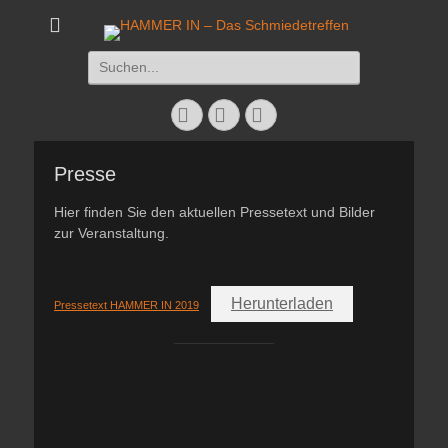
HAMMER IN - Das
Das Schmiedetreffen 26. – 28. Juli 2019
Suchen
Schmiedetreffen
nach:
Facebook
Twitter
Instagram
Presse
Hier finden Sie den aktuellen Pressetext und Bilder
zur Veranstaltung.
Herunterladen
Pressetext HAMMER IN 2019