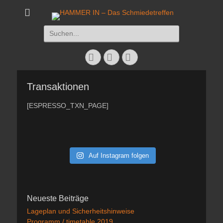
HAMMER IN - Das
Das Schmiedetreffen 26. – 28. Juli 2019
Suchen
Schmiedetreffen
nach:
Facebook
Twitter
Instagram
Transaktionen
[ESPRESSO_TXN_PAGE]
Auf Instagram folgen
Neueste Beiträge
Lageplan und Sicherheitshinweise
Programm / timetable 2019