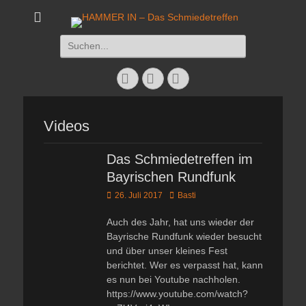
HAMMER IN - Das
Das Schmiedetreffen 26. – 28. Juli 2019
Suchen
Schmiedetreffen
nach:
Facebook
Twitter
Instagram
Videos
Das Schmiedetreffen im
Bayrischen Rundfunk
Veröffentlicht
Autor
26. Juli 2017
Basti
am
Auch des Jahr, hat uns wieder der
Bayrische Rundfunk wieder besucht
und über unser kleines Fest
berichtet. Wer es verpasst hat, kann
es nun bei Youtube nachholen.
https://www.youtube.com/watch?