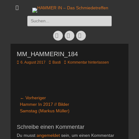
HAMMER IN - Das
Das Schmiedetreffen 26. – 28. Juli 2019
Suchen
Schmiedetreffen
nach:
Facebook
Twitter
Instagram
MM_HAMMERIN_184
Veröffentlicht
Autor
6. August 2017
Basti
Kommentar hinterlassen
am
Beitragsnavigation
← Vorheriger
Vorheriger
Hammer In 2017 // Bilder
Beitrag:
Samstag (Markus Müller)
Schreibe einen Kommentar
Du musst
angemeldet
sein, um einen Kommentar