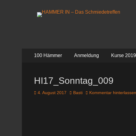
HAMMER IN - Das 
Das Schmiedetreffen 26. – 28. Juli 2019
Primäres
Zum
100 Hämmer
Anmeldung
Kurse 2019
Inhalt
Menü
springen
HI17_Sonntag_009
Veröffentlicht
Autor
4. August 2017
Basti
Kommentar hinterlasse
am