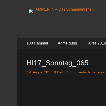
HAMMER IN - Das 
Das Schmiedetreffen 26. – 28. Juli 2019
Primäres
Zum
100 Hämmer
Anmeldung
Kurse 2019
Inhalt
Menü
springen
HI17_Sonntag_065
Veröffentlicht
Autor
4. August 2017
Basti
Kommentar hinterlasse
am