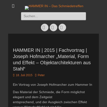
HAMMER IN - Das
Das Schmiedetreffen 26. – 28. Juli 2019
Suchen
Schmiedetreffen
nach:
Facebook
Twitter
Instagram
HAMMER IN | 2015 | Fachvortrag |
Joseph Hofmarcher „Material, Form
und Effekt – Objektarchitekturen aus
Stahl“
Veröffentlicht
Autor
18. Juli 2015
Peter
am
Ein Vortrag von Joseph Hofmarcher zum Hammer In
Das Material der Schmiede, die Form möglichst
elegant und dem Zeitgeist
entsprechend, und der Ausgleich zwischen Effekt