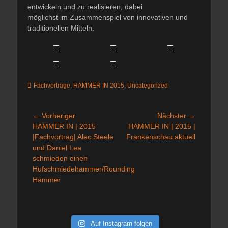
entwickeln und zu realisieren, dabei
möglichst im Zusammenspiel von innovativen und
traditionellen Mitteln.
Kategorien
Fachvorträge
,
HAMMER IN 2015
,
Uncategorized
Beitragsnavigation
← Vorheriger
Nächster →
Vorheriger
Nächster
HAMMER IN | 2015
HAMMER IN | 2015 |
Beitrag:
Beitrag:
|Fachvortrag| Alec Steele
Frankenschau aktuell
und Daniel Lea
schmieden einen
Hufschmiedehammer/Rounding
Hammer
Auf Instagram folgen