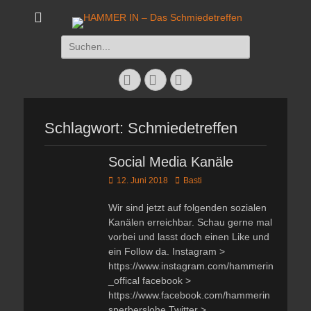
HAMMER IN - Das
Das Schmiedetreffen 26. – 28. Juli 2019
Suchen
Schmiedetreffen
nach:
Facebook
Twitter
Instagram
Schlagwort:
Schmiedetreffen
Social Media Kanäle
Veröffentlicht
Autor
12. Juni 2018
Basti
am
Wir sind jetzt auf folgenden sozialen
Kanälen erreichbar. Schau gerne mal
vorbei und lasst doch einen Like und
ein Follow da. Instagram >
https://www.instagram.com/hammerin
_offical facebook >
https://www.facebook.com/hammerin
sperberslohe Twitter >